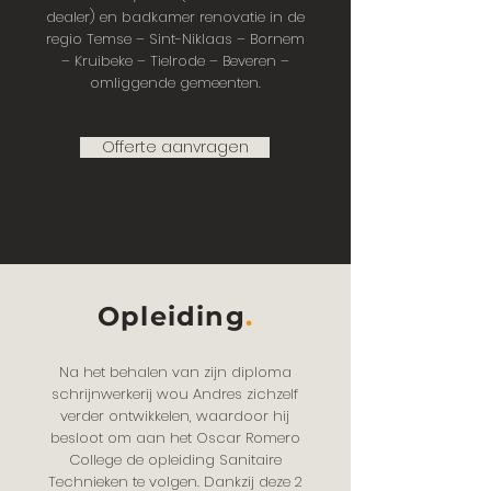
dealer) en badkamer renovatie in de
regio Temse – Sint-Niklaas – Bornem
– Kruibeke – Tielrode – Beveren –
omliggende gemeenten.
Offerte aanvragen
Opleiding
.
Na het behalen van zijn diploma
schrijnwerkerij wou Andres zichzelf
verder ontwikkelen, waardoor hij
besloot om
aan het Oscar Romero
College de opleiding Sanitaire
Technieken te volgen. Dankzij deze 2