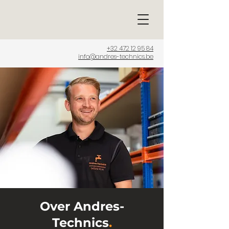
+32 472 12 95 84
info@andres-technics.be
Over Andres-
Technics
.