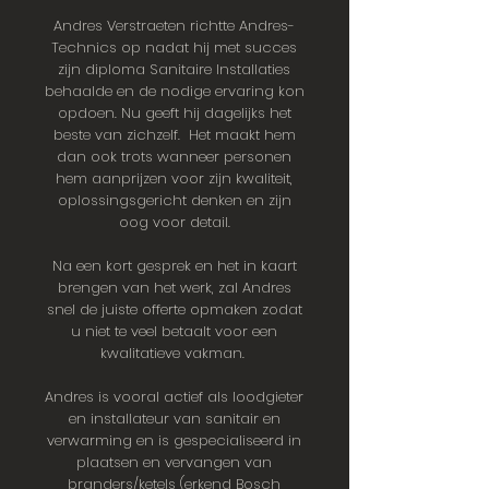
Andres Verstraeten richtte Andres-
Technics op nadat hij met succes
zijn diploma Sanitaire Installaties
behaalde en de nodige ervaring kon
opdoen. Nu geeft hij dagelijks het
beste van zichzelf. Het maakt hem
dan ook trots wanneer personen
hem aanprijzen voor zijn kwaliteit,
oplossingsgericht denken en zijn
oog voor detail.
Na een kort gesprek en het in kaart
brengen van het werk, zal Andres
snel de juiste offerte opmaken zodat
u niet te veel betaalt voor een
kwalitatieve vakman.
Andres is vooral actief als loodgieter
en installateur van sanitair en
verwarming en is gespecialiseerd in
plaatsen en vervangen van
branders/ketels (erkend Bosch