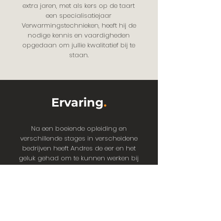
extra jaren, met als kers op de taart
een specialisatiejaar
Verwarmingstechnieken, heeft hij de
nodige kennis en vaardigheden
opgedaan om jullie kwalitatief bij te
staan.
Ervaring
.
Na een boeiende opleiding en
verschillende stages in verscheidene
bedrijven heeft Andres de eer en het
geluk gehad om te kunnen werken bij
een ervaren loodgieter. Hier heeft
Andres stap voor stap de knepen
van het vak kunnen leren. Zo heeft hij
de kans gekregen om veel
vaardigheden te verkrijgen
waaronder het renoveren van