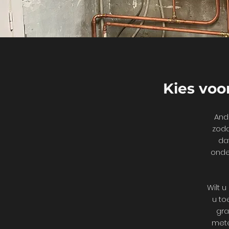
Kies voor
And
zoda
da
onde
Wilt 
u to
gra
mete