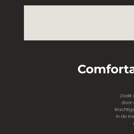
Comforta
Zoekt 
door 
krachtig
in de in