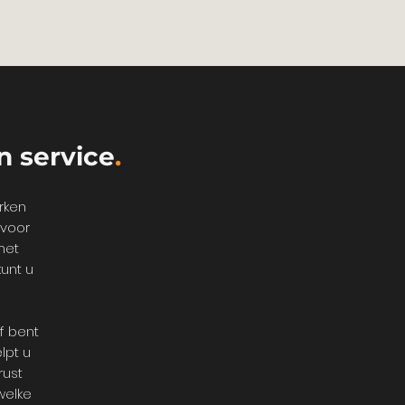
n service
.
rken
rvoor
met
unt u
f bent
lpt u
rust
welke