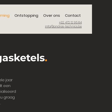
rming
Ontstopping
Over ons
Contact
+32 472 12 95 84
info@andres-technics.be
asketels
.
le jaar
dt een
ialiseerd
t u graag
.