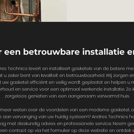
 een betrouwbare installatie e
res Technics levert en installeert gasketels van de betere me
t u zeker bent van kwaliteit en betrouwbaarheid. Wij zorgen e
t uw gasketel efficiënt en veilig wordt geplaatst en helpen u 
rhoud en service voor een optimaal werkende installatie. Zo k
zorgeloos genieten van een aangenaam verwarmd huis.
u meer weten over de voordelen van een moderne gasketel, o
e aan vervanging van uw huidig systeem? Andres Technics he
ag met deskundig advies en professionele service. Neem ge
en contact op via het formulier op deze website en ontdek 